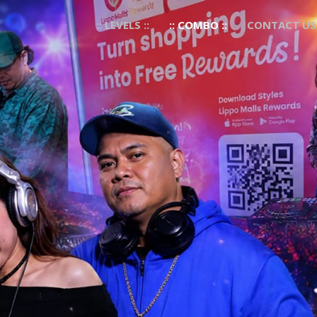
:: LEVELS ::
:: COMBO ::
CONTACT US