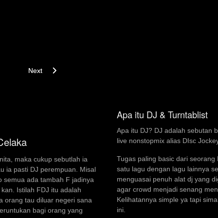
Next article: Jasa Mobile DJ | DJ For Hire
Next
Apa itu DJ & Turntablist
Apa itu DJ? DJ adalah sebutan 
Celaka
live nonstopmix alias DIsc Jocke
Tugas paling basic dari seoran
nita, maka cukup sebutlah ia
satu lagu dengan lagu lainnya s
u ia pasti DJ perempuan. Misal
menguasai penuh alat dj yang d
lo semua ada tambah F jadinya
agar crowd menjadi senang mengi
 kan. Istilah FDJ itu adalah
Kelihatannya simple ya tapi simak
 orang tau diluar negeri sana
ini.
peruntukan bagi orang yang