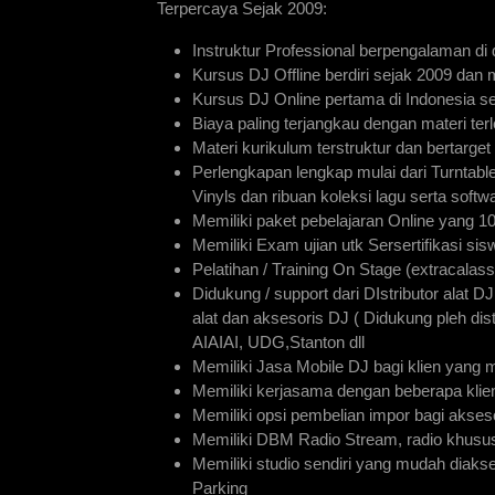
Terpercaya Sejak 2009:
Instruktur Professional berpengalaman di
Kursus DJ Offline berdiri sejak 2009 dan 
Kursus DJ Online pertama di Indonesia s
Biaya paling terjangkau dengan materi ter
Materi kurikulum terstruktur dan bertarget
Perlengkapan lengkap mulai dari Turntable,
Vinyls dan ribuan koleksi lagu serta softw
Memiliki paket pebelajaran Online yang 1
Memiliki Exam ujian utk Sersertifikasi sis
Pelatihan / Training On Stage (extracalas
Didukung / support dari DIstributor alat 
alat dan aksesoris DJ ( Didukung pleh di
AIAIAI, UDG,Stanton dll
Memiliki Jasa Mobile DJ bagi klien yang 
Memiliki kerjasama dengan beberapa klien
Memiliki opsi pembelian impor bagi akseso
Memiliki DBM Radio Stream, radio khusus
Memiliki studio sendiri yang mudah diaks
Parking