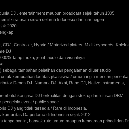
 dunia DJ , entertainment maupun broadcast sejak tahun 1995
memiliki ratusan siswa seluruh Indonesia dan luar negeri
ejak 2020
lengkap
 CDJ, Controller, Hybrid / Motorized platers, Midi keyboards, Koleks
are DJ
0000% Tatap muka, jernih audio dan visualnya
wa
s) sebagai tambahan pelatihan dan pengalaman diluar studio
DJ untuk kemudahan fasilitas jika siswa / umum ingin mencari perlenk
stributor Denon DJ, Numark DJ, Akai, Rane DJ, Native Instruments,
membutuhkan jasa DJ berkualitas dengan stok dj dari lulusan DBM
 pengelola event / public space
ris DJ yang tidak tersedia / Rare di Indonesia.
 komunitas DJ pertama di Indonesia sejak 2012
es tanpa banjir , banyak rute umum maupun kendaraan pribadi dan F