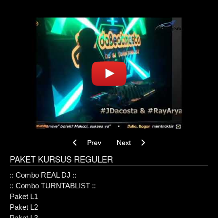
Previous article: Tentang Kursus DJ DBM
Next article: DJ Equipments For S
Prev
Next
PAKET KURSUS REGULER
:: Combo REAL DJ ::
:: Combo TURNTABLIST ::
Paket L1
Paket L2
Paket L3