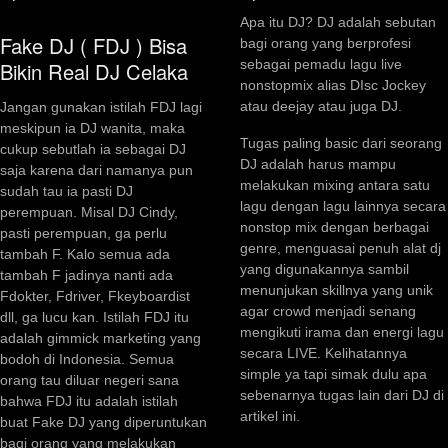
Apa itu DJ? DJ adalah sebutan
Fake DJ ( FDJ ) Bisa
bagi orang yang berprofesi
sebagai pemadu lagu live
Bikin Real DJ Celaka
nonstopmix alias DIsc Jockey
atau deejay atau juga DJ.
Jangan gunakan istilah FDJ lagi
meskipun ia DJ wanita, maka
Tugas paling basic dari seorang
cukup sebutlah ia sebagai DJ
DJ adalah harus mampu
saja karena dari namanya pun
melakukan mixing antara satu
sudah tau ia pasti DJ
lagu dengan lagu lainnya secara
perempuan. Misal DJ Cindy,
nonstop mix dengan berbagai
pasti perempuan, ga perlu
genre, menguasai penuh alat dj
tambah F. Kalo semua ada
yang digunakannya sambil
tambah F jadinya nanti ada
menunjukan skillnya yang unik
Fdokter, Fdriver, Fkeyboardist
agar crowd menjadi senang
dll, ga lucu kan. Istilah FDJ itu
mengikuti irama dan energi lagu
adalah gimmick marketing yang
secara LIVE. Kelihatannya
bodoh di Indonesia. Semua
simple ya tapi simak dulu apa
orang tau diluar negeri sana
sebenarnya tugas lain dari DJ di
bahwa FDJ itu adalah istilah
artikel ini.
buat Fake DJ yang diperuntukan
bagi orang yang melakukan