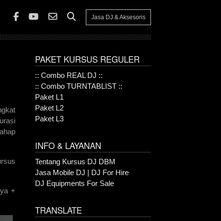
Jasa DJ & Aksesoris
PAKET KURSUS REGULER
:: Combo REAL DJ ::
:: Combo TURNTABLIST ::
Paket L1
Paket L2
ngkat
Paket L3
urasi
tahap
INFO & LAYANAN
ursus
Tentang Kursus DJ DBM
Jasa Mobile DJ | DJ For Hire
DJ Equipments For Sale
nya +
TRANSLATE