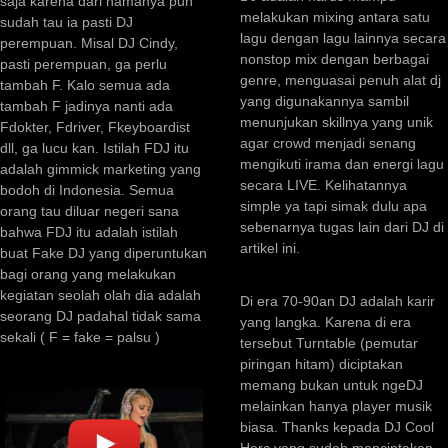
saja karena dari namanya pun
melakukan mixing antara satu
sudah tau ia pasti DJ
lagu dengan lagu lainnya secara
perempuan. Misal DJ Cindy,
nonstop mix dengan berbagai
pasti perempuan, ga perlu
genre, menguasai penuh alat dj
tambah F. Kalo semua ada
yang digunakannya sambil
tambah F jadinya nanti ada
menunjukan skillnya yang unik
Fdokter, Fdriver, Fkeyboardist
agar crowd menjadi senang
dll, ga lucu kan. Istilah FDJ itu
mengikuti irama dan energi lagu
adalah gimmick marketing yang
secara LIVE. Kelihatannya
bodoh di Indonesia. Semua
simple ya tapi simak dulu apa
orang tau diluar negeri sana
sebenarnya tugas lain dari DJ di
bahwa FDJ itu adalah istilah
artikel ini.
buat Fake DJ yang diperuntukan
bagi orang yang melakukan
kegiatan seolah olah dia adalah
Di era 70-90an DJ adalah karir
seorang DJ padahal tidak sama
yang langka. Karena di era
sekali ( F = fake = palsu )
tersebut Turntable (pemutar
piringan hitam) diciptakan
memang bukan untuk ngeDJ
melainkan hanya player musik
biasa. Thanks kepada DJ Cool