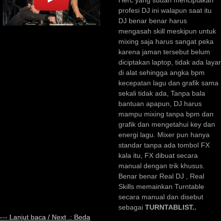
Herc yang sudah menciptakan
profesi DJ ini walapun saat itu
DJ benar benar harus
mengasah skill meskipun untuk
mixing saja harus sangat peka
karena jaman tersebut belum
diciptakan laptop, tidak ada layar
di alat sehingga angka bpm
kecepatan lagu dan grafik sama
sekali tidak ada, Tanpa bala
bantuan apapun, DJ harus
mampu mixing tanpa bpm dan
grafik dan mengetahui key dan
energi lagu. Mixer pun hanya
standar tanpa ada tombol FX
kala itu, FX dibuat secara
manual dengan trik khusus.
Benar benar Real DJ , Real
Skills memainkan Turntable
secara manual dan disebut
sebagai
TURNTABLIST..
--- Lanjut baca / Next .: Beda