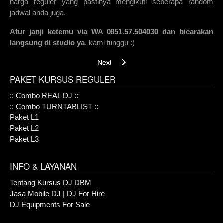
harga reguler yang pastinya mengikuti seberapa random
jadwal anda juga.
Atur janji ketemu via WA 0851.57.504030 dan bicarakan
langsung di studio ya
. kami tunggu :)
Next article: Online DJ Course
Next
PAKET KURSUS REGULER
:: Combo REAL DJ ::
:: Combo TURNTABLIST ::
Paket L1
Paket L2
Paket L3
INFO & LAYANAN
Tentang Kursus DJ DBM
Jasa Mobile DJ | DJ For Hire
DJ Equipments For Sale