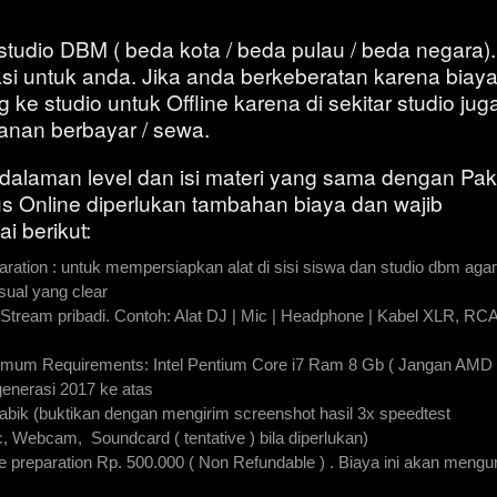
 studio DBM ( beda kota / beda pulau / beda negara).
i untuk anda. Jika anda berkeberatan karena biay
 ke studio untuk Offline karena di sekitar studio jug
anan berbayar / sewa.
edalaman level dan isi materi yang sama dengan Pak
us Online diperlukan tambahan biaya dan wajib
i berikut:
tion : untuk mempersiapkan alat di sisi siswa dan studio dbm agar
sual yang clear
Stream pribadi. Contoh: Alat DJ | Mic | Headphone | Kabel XLR, RCA
imum Requirements: Intel Pentium Core i7 Ram 8 Gb ( Jangan AMD )
enerasi 2017 ke atas
tabik (buktikan dengan mengirim screenshot hasil 3x speedtest
c, Webcam, Soundcard ( tentative ) bila diperlukan)
reparation Rp. 500.000 ( Non Refundable ) . Biaya ini akan mengu