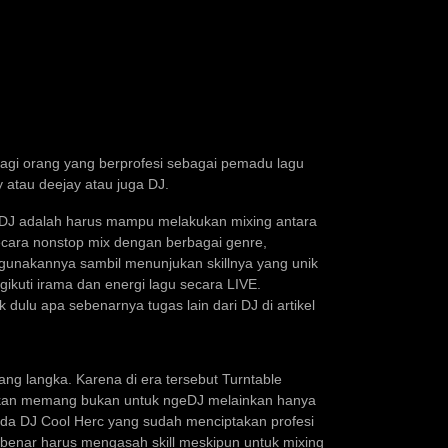
bagi orang yang berprofesi sebagai pemadu lagu
y atau deejay atau juga DJ.
g DJ adalah harus mampu melakukan mixing antara
ecara nonstop mix dengan berbagai genre,
igunakannya sambil menunjukan skillnya yang unik
kuti irama dan energi lagu secara LIVE.
 dulu apa sebenarnya tugas lain dari DJ di artikel
ang langka. Karena di era tersebut Turntable
takan memang bukan untuk ngeDJ melainkan hanya
ada DJ Cool Herc yang sudah menciptakan profesi
r benar harus mengasah skill meskipun untuk mixing