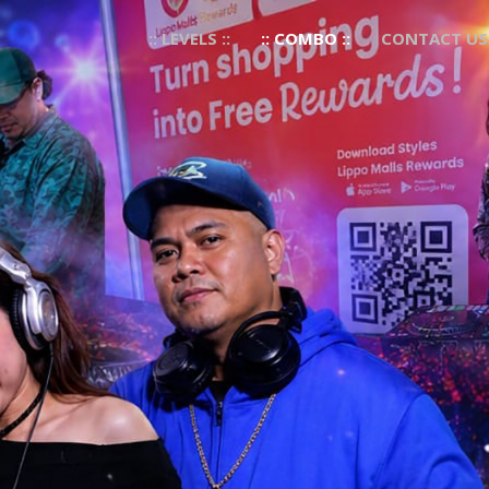
:: LEVELS ::
:: COMBO ::
CONTACT US