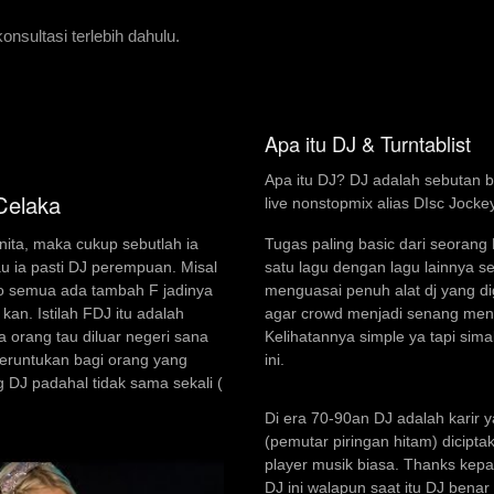
nsultasi terlebih dahulu.
Apa itu DJ & Turntablist
Apa itu DJ? DJ adalah sebutan 
Celaka
live nonstopmix alias DIsc Jocke
Tugas paling basic dari seoran
nita, maka cukup sebutlah ia
satu lagu dengan lagu lainnya s
u ia pasti DJ perempuan. Misal
menguasai penuh alat dj yang d
lo semua ada tambah F jadinya
agar crowd menjadi senang mengi
 kan. Istilah FDJ itu adalah
Kelihatannya simple ya tapi simak
 orang tau diluar negeri sana
ini.
peruntukan bagi orang yang
 DJ padahal tidak sama sekali (
Di era 70-90an DJ adalah karir y
(pemutar piringan hitam) dicip
player musik biasa. Thanks kep
DJ ini walapun saat itu DJ bena