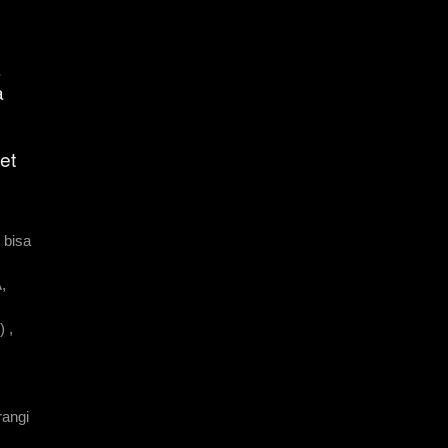
a
a
et
 bisa
,
 ,
rangi